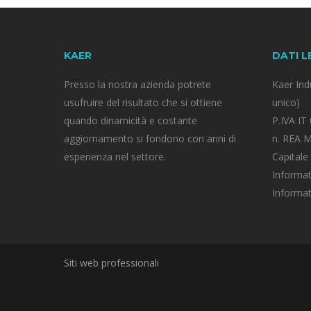
KAER
DATI L
Presso la nostra azienda potrete
Kaer Indu
usufruire del risultato che si ottiene
unico)
quando dinamicità e costante
P.IVA I
aggiornamento si fondono con anni di
n. REA 
esperienza nel settore.
Capitale
Informat
Informa
Siti web professionali