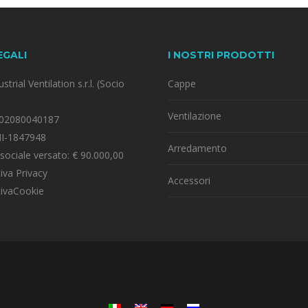
EGALI
I NOSTRI PRODOTTI
strial Ventilation s.r.l. (Socio
Cappe
Ventilazione
T 02080040187
MI-1847948
Arredamento
 sociale versato: € 90.000,00
iva Privacy
Accessori
tivaCookie