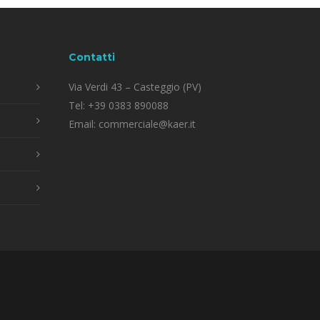
Contatti
Via Verdi 43 – Casteggio (PV)
Tel:
+39 0383 890088
Email:
commerciale@kaer.it