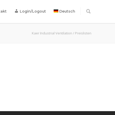
akt
Login/Logout
Deutsch
Kaer Industrial Ventilation
/
Preislisten