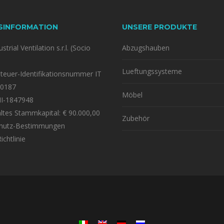
SINFORMATION
UNSERE PRODUKTE
strial Ventilation s.r.l. (Socio
Abzugshauben
Lueftungssysteme
euer-Identifikationsnummer IT
0187
Möbel
MI-1847948
ltes Stammkapital: € 90.000,00
Zubehör
hutz-Bestimmungen
ichtlinie