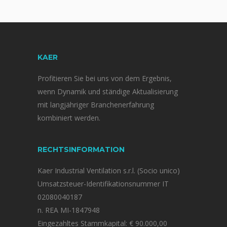
KAER
Profitieren Sie bei uns von dem Ergebnis,
wenn Dynamik und ständige Aktualisierung
mit langjähriger Branchenerfahrung
kombiniert werden.
RECHTSINFORMATION
Kaer Industrial Ventilation s.r.l. (Socio unico)
Umsatzsteuer-Identifikationsnummer IT
02080040187
n. REA MI-1847948
Eingezahltes Stammkapital: € 90.000,00